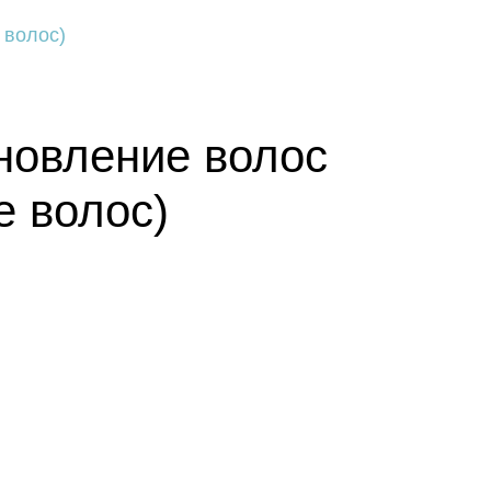
 волос)
новление волос
е волос)