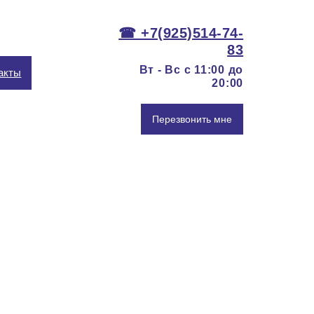
☎ +7(925)514-74-
83
Вт - Вс c 11:00 до
акты
20:00
Перезвонить мне