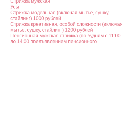
Стрижка мужская
Усы
Стрижка модельная (включая мытье, сушку,
стайлинг)
1000 рублей
Стрижка креативная, особой сложности (включая
мытье, сушку, стайлинг)
1200 рублей
Пенсионная мужская стрижка (по будням с 11:00
до 14:00 предъявлением пенсионного
удостоверения)
800 рублей
Стрижка мужская на чистые волосы (без мытья)
по запросу
800 рублей
Стрижка наголо
300 рублей
Стрижка (1 насадка с окантовкой)
400 рублей
Стрижка спортивная (машинкой 2 насадки,
включая мытье и сушку)
600 рублей
Оформление бороды
400 рублей
Оформление усов
300 рублей
Массаж головы
300 рублей
Мытье головы
300 рублей
Мелирование коротких волос
2000 рублей
Матирование (тонирование) седины
1000 рублей