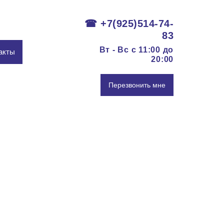
☎ +7(925)514-74-
83
Вт - Вс c 11:00 до
акты
20:00
Перезвонить мне